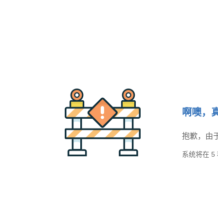
啊噢，
抱歉，由
系统将在
5